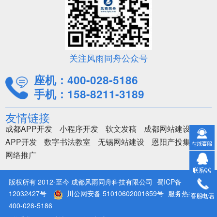
关注风雨同舟公众号
座机：
400-028-5186
手机：
158-8211-3189
友情链接
成都APP开发
小程序开发
软文发稿
成都网站建设
APP开发
数字书法教室
无锡网站建设
恩阳产投集团
网络推广
版权所有 2012-至今 成都风雨同舟科技有限公司
蜀ICP备
12032427号
川公网安备 51010602001659号
服务热线：
400-028-5186